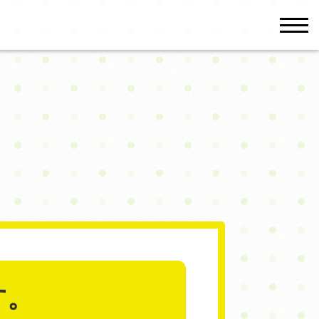
men
す。